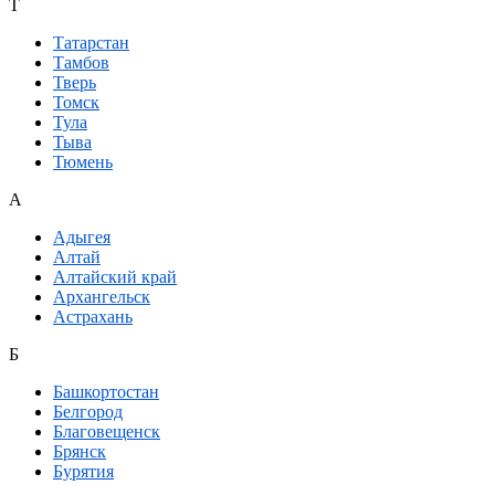
Т
Татарстан
Тамбов
Тверь
Томск
Тула
Тыва
Тюмень
А
Адыгея
Алтай
Алтайский край
Архангельск
Астрахань
Б
Башкортостан
Белгород
Благовещенск
Брянск
Бурятия