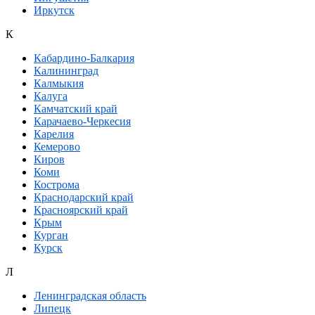
Иркутск
К
Кабардино-Балкария
Калининград
Калмыкия
Калуга
Камчатский край
Карачаево-Черкесия
Карелия
Кемерово
Киров
Коми
Кострома
Краснодарский край
Красноярский край
Крым
Курган
Курск
Л
Ленинградская область
Липецк