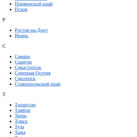
Приморский край
Псков
Р
Ростов-на-Дону
Рязань
С
Самара
Саратов
Севастополь
Северная Осетия
Смоленск
Ставропольский край
Т
Татарстан
Тамбов
Тверь
Томск
Тула
Тыва