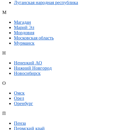
Луганская народная республика
М
Магадан
Марий Эл
Мордовия
Московская область
Мурманск
Н
Ненецкий АО
Нижний Новгород
Новосибирск
О
Омск
Орел
Оренбург
П
Пенза
Пермский край