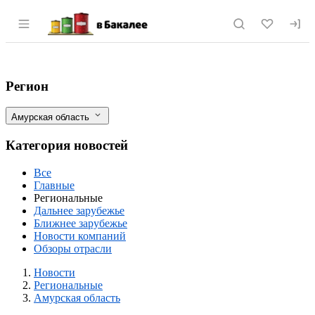
Раздел навигации по сайту vbakalee.ru
Россельхознадзор проверил ввоз около 
Фильтры
Регион
Амурская область
Категория новостей
Все
Главные
Региональные
Дальнее зарубежье
Ближнее зарубежье
Новости компаний
Обзоры отрасли
Новости
Разделы
Новости
Региональные
Амурская область