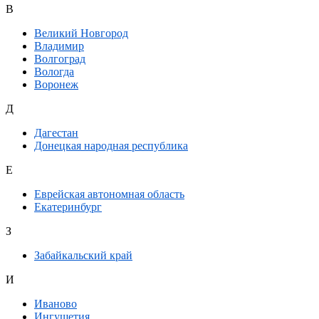
В
Великий Новгород
Владимир
Волгоград
Вологда
Воронеж
Д
Дагестан
Донецкая народная республика
Е
Еврейская автономная область
Екатеринбург
З
Забайкальский край
И
Иваново
Ингушетия