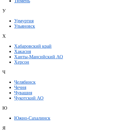
Тюмень
У
Удмуртия
Ульяновск
Х
Хабаровский край
Хакасия
Ханты-Мансийский АО
Херсон
Ч
Челябинск
Чечня
Чувашия
Чукотский АО
Ю
Южно-Сахалинск
Я