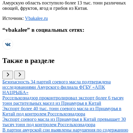
Амурскую область поступило более 13 тыс. тонн различных
овощей, фруктов, ягод и грибов из Китая.
Источник:
Vbakalee.ru
“
vbakalee
” в социальных сетях:
Также в разделе
Иллюстрация новости
Безопасность 34 партий соевого масла подтверждена
исследованиями Амурского филиала ФГБУ «АПК
НАЦРЫБА»
Иллюстрация новости
Россельхознадзор проконтролировал экспорт более 6 тысяч
тонн растительных масел из Приамурья в Китай
Иллюстрация новости
Экспорт более 40 тыс. тонн соевого масла из Приамурья в
Китай под контролем Россельхознадзора
Иллюстрация новости
Экспорт соевого масла из Приамурья в Китай превышает 30
тысяч тонн под контролем Россельхознадзора
Иллюстрация новости
В партии амурской сои выявлены нарушения по содержанию