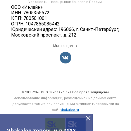
Бренды
Vbakalee.ru – весь
рынок бакалеи
в России.
Добавить объявление
Политика обработки персональных данных
ООО «Инлайн»
Вакансии
Карта объявлений
ИНН: 7805355672
Для СМИ
Блог
КПП: 780501001
ОГРН: 1047855085442
Юридический адрес: 196066, г. Санкт-Петербург,
Московский проспект, д. 212
Мы в соцсетях:
Счетчики, авторское право, логотипы
© 2006‑2026 ООО “Инлайн”. 12+ Все права защищены.
Использование информации, размещенной на данном сайте,
допускается только при размещении активной гиперссылки на
сайт
vbakalee.ru
Vbakalee теперь и в MAX