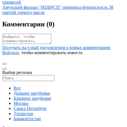
примесей
Иллюстрация новости
Амурский филиал "НЦБРСП" проверил безопасность 38
партий соевого масла
Комментарии (
0
)
Получать на e‑mail уведомления о новых комментариях
Войдите
, чтобы комментировать новость
Выбор региона
Поиск региона
Все
Дальнее зарубежье
Ближнее зарубежье
Москва
Санкт-Петербург
Татарстан
Башкортостан