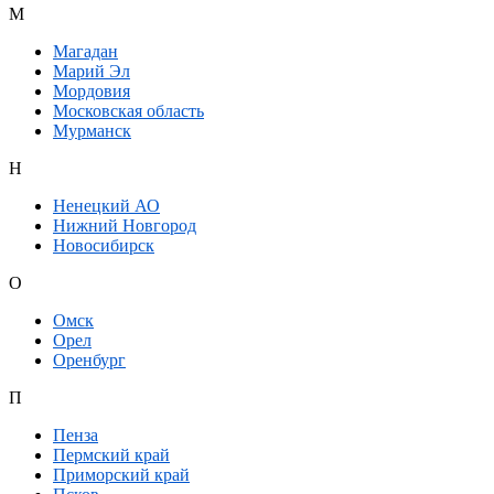
М
Магадан
Марий Эл
Мордовия
Московская область
Мурманск
Н
Ненецкий АО
Нижний Новгород
Новосибирск
О
Омск
Орел
Оренбург
П
Пенза
Пермский край
Приморский край