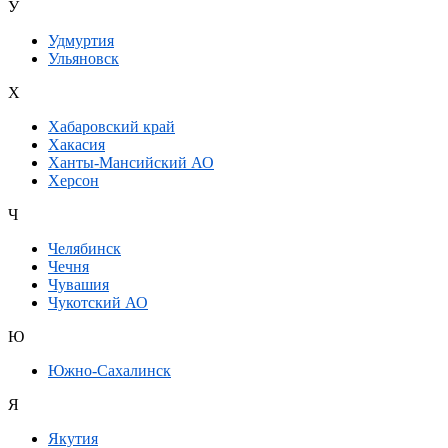
У
Удмуртия
Ульяновск
Х
Хабаровский край
Хакасия
Ханты-Мансийский АО
Херсон
Ч
Челябинск
Чечня
Чувашия
Чукотский АО
Ю
Южно-Сахалинск
Я
Якутия