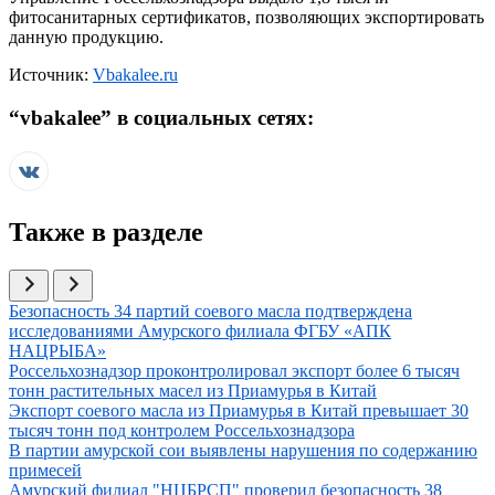
фитосанитарных сертификатов, позволяющих экспортировать
данную продукцию.
Источник:
Vbakalee.ru
“
vbakalee
” в социальных сетях:
Также в разделе
Иллюстрация новости
Безопасность 34 партий соевого масла подтверждена
исследованиями Амурского филиала ФГБУ «АПК
НАЦРЫБА»
Иллюстрация новости
Россельхознадзор проконтролировал экспорт более 6 тысяч
тонн растительных масел из Приамурья в Китай
Иллюстрация новости
Экспорт соевого масла из Приамурья в Китай превышает 30
тысяч тонн под контролем Россельхознадзора
Иллюстрация новости
В партии амурской сои выявлены нарушения по содержанию
примесей
Иллюстрация новости
Амурский филиал "НЦБРСП" проверил безопасность 38