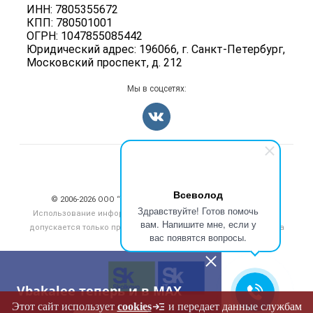
Карта объявлений
ИНН: 7805355672
Для СМИ
Блог
КПП: 780501001
ОГРН: 1047855085442
Юридический адрес: 196066, г. Санкт-Петербург,
Московский проспект, д. 212
Мы в соцсетях:
Счетчики, авторское право, логотипы
Всеволод
© 2006‑2026 ООО “Инлайн”. 12+ Все права защищены.
Здравствуйте! Готов помочь
Использование информации, размещенной на данном сайте,
вам. Напишите мне, если у
допускается только при размещении активной гиперссылки на
вас появятся вопросы.
сайт
vbakalee.ru
Vbakalee теперь и в MAX
Этот сайт использует
cookies
и передает данные службам