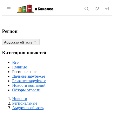
Раздел навигации по сайту vbakalee.ru
Экспорт более 40 тыс. тонн соевого ма
Фильтры
Регион
Амурская область
Категория новостей
Все
Главные
Региональные
Дальнее зарубежье
Ближнее зарубежье
Новости компаний
Обзоры отрасли
Новости
Разделы
Новости
Региональные
Амурская область