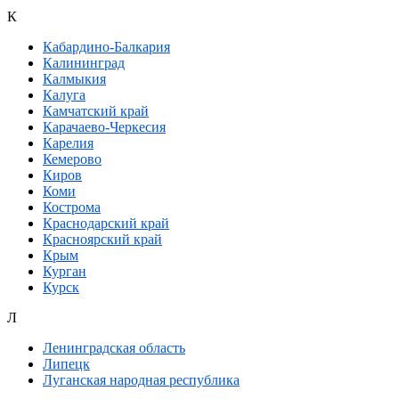
К
Кабардино-Балкария
Калининград
Калмыкия
Калуга
Камчатский край
Карачаево-Черкесия
Карелия
Кемерово
Киров
Коми
Кострома
Краснодарский край
Красноярский край
Крым
Курган
Курск
Л
Ленинградская область
Липецк
Луганская народная республика