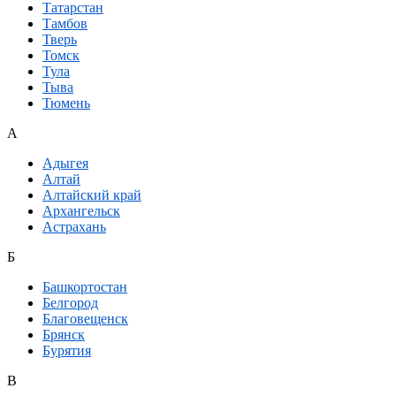
Татарстан
Тамбов
Тверь
Томск
Тула
Тыва
Тюмень
А
Адыгея
Алтай
Алтайский край
Архангельск
Астрахань
Б
Башкортостан
Белгород
Благовещенск
Брянск
Бурятия
В