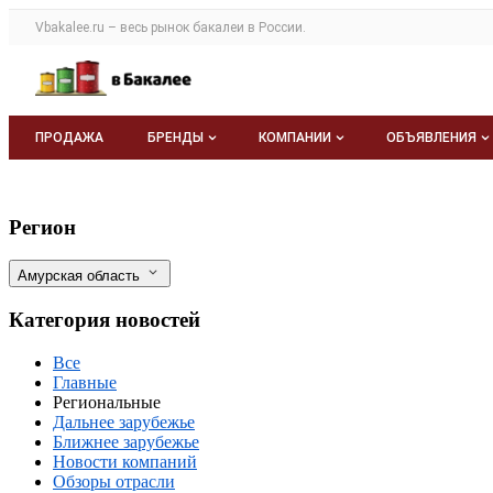
Раздел навигации по сайту vbakalee.ru
Vbakalee.ru – весь
рынок бакалеи
в России.
Авторизация и меню пользователя
Навигация по разделам сайта vbakalee.ru
ПРОДАЖА
БРЕНДЫ
КОМПАНИИ
ОБЪЯВЛЕНИЯ
Бренды
Каталог компаний
Все объявле
Производство сои в Приамурье выйдет н
Фильтры
Регион
О каталоге брендов
О каталоге
Мои объявле
Амурская область
Моя компания
Категория новостей
Платное размещение
Все
Главные
Региональные
Дальнее зарубежье
Ближнее зарубежье
Новости компаний
Обзоры отрасли