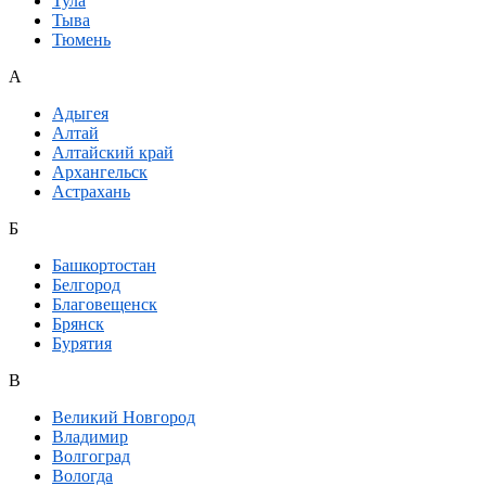
Тула
Тыва
Тюмень
А
Адыгея
Алтай
Алтайский край
Архангельск
Астрахань
Б
Башкортостан
Белгород
Благовещенск
Брянск
Бурятия
В
Великий Новгород
Владимир
Волгоград
Вологда