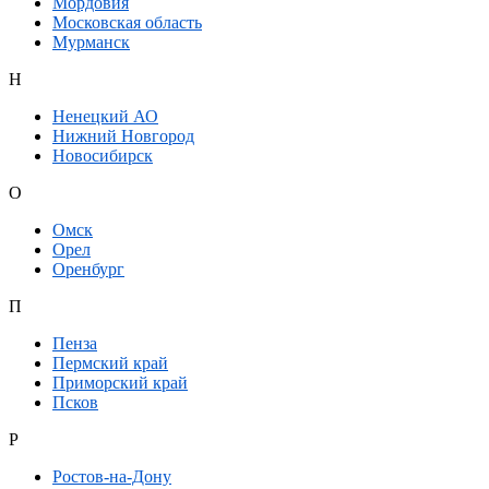
Мордовия
Московская область
Мурманск
Н
Ненецкий АО
Нижний Новгород
Новосибирск
О
Омск
Орел
Оренбург
П
Пенза
Пермский край
Приморский край
Псков
Р
Ростов-на-Дону