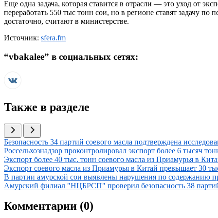
Еще одна задача, которая ставится в отрасли — это уход от эк
переработать 550 тыс тонн сои, но в регионе ставят задачу по
достаточно, считают в министерстве.
Источник:
sfera.fm
“
vbakalee
” в социальных сетях:
Также в разделе
Иллюстрация новости
Безопасность 34 партий соевого масла подтверждена иссле
Иллюстрация новости
Россельхознадзор проконтролировал экспорт более 6 тысяч тон
Иллюстрация новости
Экспорт более 40 тыс. тонн соевого масла из Приамурья в Кит
Иллюстрация новости
Экспорт соевого масла из Приамурья в Китай превышает 30 ты
Иллюстрация новости
В партии амурской сои выявлены нарушения по содержанию п
Иллюстрация новости
Амурский филиал "НЦБРСП" проверил безопасность 38 партий
Комментарии (
0
)