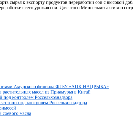
спорта сырья к экспорту продуктов переработки сои с высокой д
 переработке всего урожая сои. Для этого Минсельхоз активно с
дованиями Амурского филиала ФГБУ «АПК НАЦРЫБА»
н растительных масел из Приамурья в Китай
ай под контролем Россельхознадзора
сяч тонн под контролем Россельхознадзора
римесей
 соевого масла