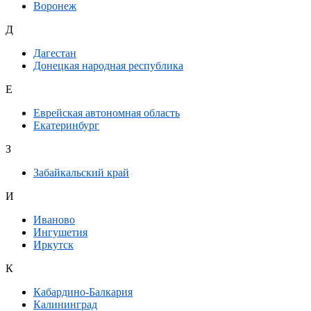
Воронеж
Д
Дагестан
Донецкая народная республика
Е
Еврейская автономная область
Екатеринбург
З
Забайкальский край
И
Иваново
Ингушетия
Иркутск
К
Кабардино-Балкария
Калининград