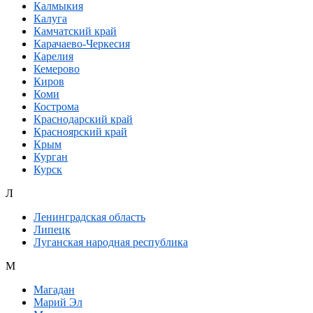
Калмыкия
Калуга
Камчатский край
Карачаево-Черкесия
Карелия
Кемерово
Киров
Коми
Кострома
Краснодарский край
Красноярский край
Крым
Курган
Курск
Л
Ленинградская область
Липецк
Луганская народная республика
М
Магадан
Марий Эл