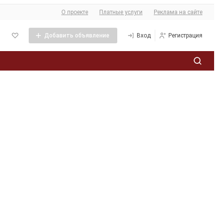
О сайте
О проекте
Платные услуги
Реклама на сайте
Добавить объявление
Вход
Регистрация
Политика обработки персональных данных
ее
кламы
та