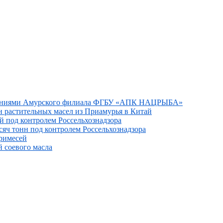
дованиями Амурского филиала ФГБУ «АПК НАЦРЫБА»
н растительных масел из Приамурья в Китай
ай под контролем Россельхознадзора
сяч тонн под контролем Россельхознадзора
римесей
 соевого масла