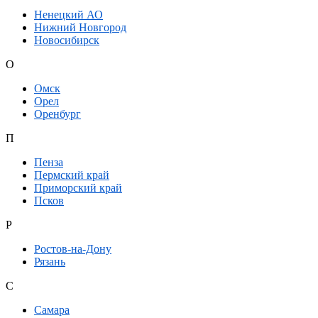
Ненецкий АО
Нижний Новгород
Новосибирск
О
Омск
Орел
Оренбург
П
Пенза
Пермский край
Приморский край
Псков
Р
Ростов-на-Дону
Рязань
С
Самара