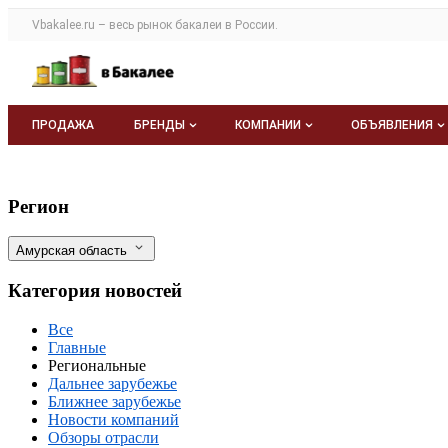
Раздел навигации по сайту vbakalee.ru
Vbakalee.ru – весь
рынок бакалеи
в России.
Авторизация и меню пользователя
Навигация по разделам сайта vbakalee.ru
ПРОДАЖА
БРЕНДЫ
КОМПАНИИ
ОБЪЯВЛЕНИЯ
Бренды
Каталог компаний
Все объявле
Продукция из Амурской области предста
Фильтры
Регион
О каталоге брендов
О каталоге
Мои объявле
Амурская область
Моя компания
Категория новостей
Платное размещение
Все
Главные
Региональные
Дальнее зарубежье
Ближнее зарубежье
Новости компаний
Обзоры отрасли