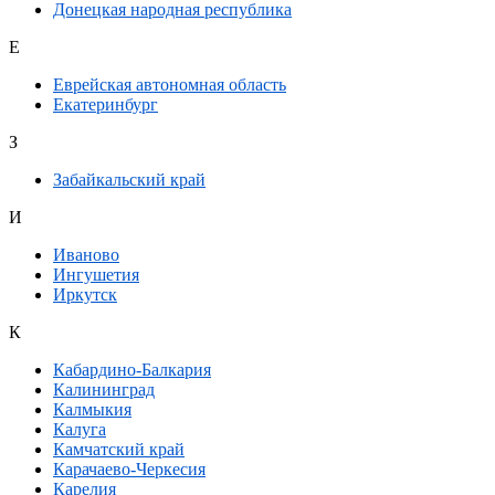
Донецкая народная республика
Е
Еврейская автономная область
Екатеринбург
З
Забайкальский край
И
Иваново
Ингушетия
Иркутск
К
Кабардино-Балкария
Калининград
Калмыкия
Калуга
Камчатский край
Карачаево-Черкесия
Карелия