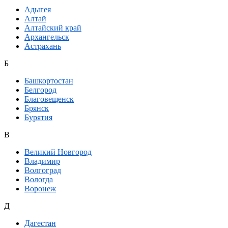
Адыгея
Алтай
Алтайский край
Архангельск
Астрахань
Б
Башкортостан
Белгород
Благовещенск
Брянск
Бурятия
В
Великий Новгород
Владимир
Волгоград
Вологда
Воронеж
Д
Дагестан