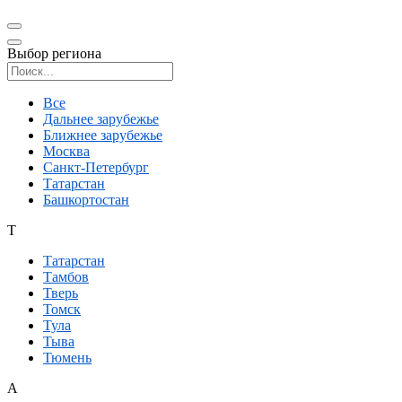
Выбор региона
Поиск региона
Все
Дальнее зарубежье
Ближнее зарубежье
Москва
Санкт-Петербург
Татарстан
Башкортостан
Т
Татарстан
Тамбов
Тверь
Томск
Тула
Тыва
Тюмень
А