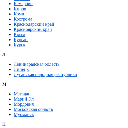
Кемерово
Киров
Коми
Кострома
Краснодарский край
Красноярский край
Крым
Курган
Курск
Л
Ленинградская область
Липецк
Луганская народная республика
М
Магадан
Марий Эл
Мордовия
Московская область
Мурманск
Н