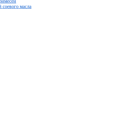
римесей
 соевого масла