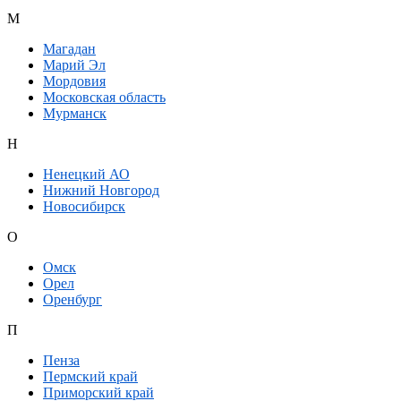
М
Магадан
Марий Эл
Мордовия
Московская область
Мурманск
Н
Ненецкий АО
Нижний Новгород
Новосибирск
О
Омск
Орел
Оренбург
П
Пенза
Пермский край
Приморский край