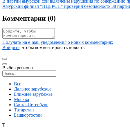
Иллюстрация новости
В партии амурской сои выявлены нарушения по содержанию п
Иллюстрация новости
Амурский филиал "НЦБРСП" проверил безопасность 38 партий
Комментарии (
0
)
Получать на e‑mail уведомления о новых комментариях
Войдите
, чтобы комментировать новость
Выбор региона
Поиск региона
Все
Дальнее зарубежье
Ближнее зарубежье
Москва
Санкт-Петербург
Татарстан
Башкортостан
Т