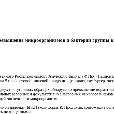
Карта сайта
вышение микроорганизмов и бактерии группы ки
ственного Россельхознадзору Амурского филиала ФГБУ «Национ
ва 5 проб готовой пищевой продукции (сэндвич, гамбургер, чизб
 двух поступивших образцах обнаружено превышение нормативн
ильных аэробных и факультативно анаэробных микроорганизмов
бщей численности микроорганизмов.
ечной палочки (БГКП (колиформы)). Продукты, содержащие боль
ать полноценными.