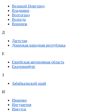
Великий Новгород
Владимир
Волгоград
Вологда
Воронеж
Д
Дагестан
Донецкая народная республика
Е
Еврейская автономная область
Екатеринбург
З
Забайкальский край
И
Иваново
Ингушетия
Иркутск