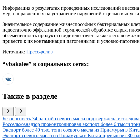
Информация о результатах проведенных исследований внесена
мер, направленных на устранение нарушений с целью выпуска
Значительное содержание жизнеспособных бактериальных клето
недостаточно эффективной термической обработке сырья, плох
обсемененность продукта свидетельствует также о его возмож
привести к их контаминации патогенными и условно-патоген
Источник:
Пресс-релиз
“
vbakalee
” в социальных сетях:
Также в разделе
Иллюстрация новости
Безопасность 34 партий соевого масла подтверждена иссле
Иллюстрация новости
Россельхознадзор проконтролировал экспорт более 6 тысяч тон
Иллюстрация новости
Экспорт более 40 тыс. тонн соевого масла из Приамурья в Кит
Иллюстрация новости
Экспорт соевого масла из Приамурья в Китай превышает 30 ты