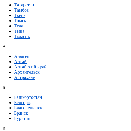
Татарстан
Тамбов
Тверь
Томск
Тула
Тыва
Тюмень
А
Адыгея
Алтай
Алтайский край
Архангельск
Астрахань
Б
Башкортостан
Белгород
Благовещенск
Брянск
Бурятия
В