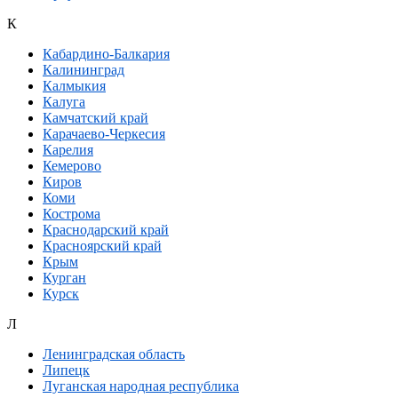
К
Кабардино-Балкария
Калининград
Калмыкия
Калуга
Камчатский край
Карачаево-Черкесия
Карелия
Кемерово
Киров
Коми
Кострома
Краснодарский край
Красноярский край
Крым
Курган
Курск
Л
Ленинградская область
Липецк
Луганская народная республика