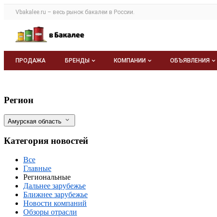
Раздел навигации по сайту vbakalee.ru
Vbakalee.ru – весь
рынок бакалеи
в России.
Авторизация и меню пользователя
Навигация по разделам сайта vbakalee.ru
ПРОДАЖА
БРЕНДЫ
КОМПАНИИ
ОБЪЯВЛЕНИЯ
Бренды
Каталог компаний
Все объявле
Амурский филиал ФГБУ «НЦБРП» обнар
Фильтры
Регион
О каталоге брендов
О каталоге
Мои объявле
Амурская область
Моя компания
Категория новостей
Платное размещение
Все
Главные
Региональные
Дальнее зарубежье
Ближнее зарубежье
Новости компаний
Обзоры отрасли