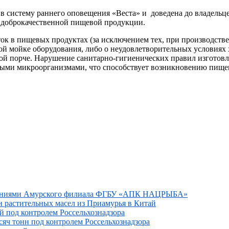
 в систему раннего оповещения «Веста» и доведена до владель
 доброкачественной пищевой продукции.
к в пищевых продуктах (за исключением тех, при производстве 
ой мойке оборудования, либо о неудовлетворительных условиях
ной порче. Нарушение санитарно-гигиенических правил изготов
ными микроорганизмами, что способствует возникновению пище
дованиями Амурского филиала ФГБУ «АПК НАЦРЫБА»
н растительных масел из Приамурья в Китай
ай под контролем Россельхознадзора
сяч тонн под контролем Россельхознадзора